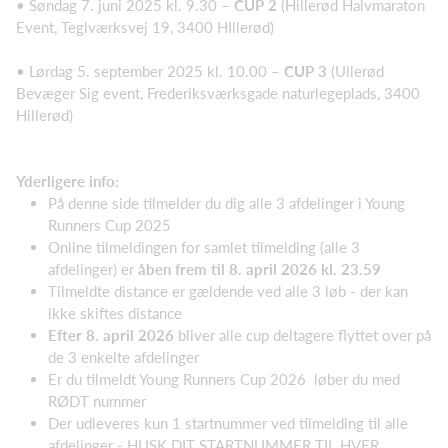
• Søndag 7. juni 2025 kl. 9.30 –
CUP 2
(Hillerød Halvmaraton
Event, Teglværksvej 19, 3400 HIllerød)
• Lørdag 5. september 2025 kl. 10.00 –
CUP 3
(Ullerød
Bevæger Sig event, Frederiksværksgade naturlegeplads, 3400
Hillerød)
Yderligere info:
På denne side tilmelder du dig alle 3 afdelinger i Young
Runners Cup 2025
Online tilmeldingen for samlet tilmelding (alle 3
afdelinger) er
åben frem til 8. april 2026 kl. 23.59
Tilmeldte distance er gældende ved alle 3 løb - der kan
ikke skiftes distance
Efter 8. april 2026
bliver alle cup deltagere flyttet over på
de 3 enkelte afdelinger
Er du tilmeldt Young Runners Cup 2026 løber du med
RØDT nummer
Der udleveres kun 1 startnummer ved tilmelding til alle
afdelinger - HUSK DIT STARTNUMMER TIL HVER