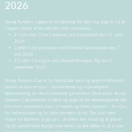
2026
Young Runners cuppen er en løbecup for børn og unge 6-16 år.
Cuppen består af tre løb hen over sommeren.
2.5 km eller 5 km Landevej ved Kredsløbet den 15. april
2026
2 eller 4 km græsloop ved Hillerød Halvmaraton den 7.
juni 2026
2,5 eller 5 km grus ved Ullerød Bevæger Sig den 5.
september 2026
Young Runners Cup er for løbeglade børn og unge! HVRunners
ønsker at lave en sjov - motiverende og velarrangeret
løbsturnering for den kommende generation. Med vores Young
Runners Cup inviterer vi børn og unge til tre velarrangerede løb
hen over sommeren, hvor vi mødes og løber sammen - for sjov,
for fællesskabet og for løbesportens skyld. Der skal være
noget for børnene at gå op i - at træne hen imod og at glæde
sig til, uanset hvor hurtigt man løber, og det håber vi, at vi kan
skabe med vores nye Young Runners Cup. Young Runners Cup