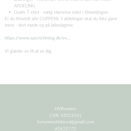
AFDELING
Gratis T-shirt - vælg størrelse sidst i tilmeldingen
Er du tilmeldt alle CUPPENS 3 afdelinger skal du ikke gøre
mere - blot møde op på løbsdagene.
https://www.sportstiming.dk/ev...
Vi glæder os til at se dig.
HVRunners
CVR: 42013161
hvrunnershillerod@gmail.com
60622772