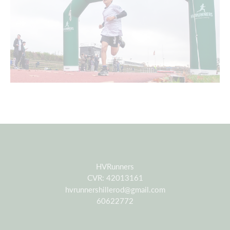
HVRunners
CVR: 42013161
hvrunnershillerod@gmail.com
60622772