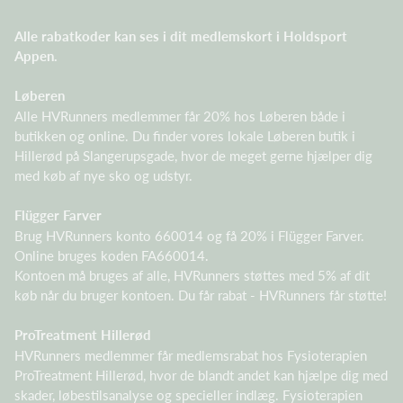
Alle rabatkoder kan ses i dit medlemskort i Holdsport
Appen.
Løberen
Alle HVRunners medlemmer får 20% hos Løberen både i
butikken og online. Du finder vores lokale Løberen butik i
Hillerød på Slangerupsgade, hvor de meget gerne hjælper dig
med køb af nye sko og udstyr.
Flügger Farver
Brug HVRunners konto 660014 og få 20% i Flügger Farver.
Online bruges koden FA660014.
Kontoen må bruges af alle, HVRunners støttes med 5% af dit
køb når du bruger kontoen. Du får rabat - HVRunners får støtte!
ProTreatment Hillerød
HVRunners medlemmer får medlemsrabat hos Fysioterapien
ProTreatment Hillerød, hvor de blandt andet kan hjælpe dig med
skader, løbestilsanalyse og specieller indlæg. Fysioterapien