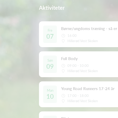
Aktiviteter
August
Børne/ungdoms træning - så er f
Fre
07
16:00
Hillerød Vest Skolen
Full Body
Søn
09
09:00 - 10:00
Hillerød Vest Skolen
Young Road Runners 17-24 år
Man
10
17:00 - 18:00
Hillerød Vest Skolen