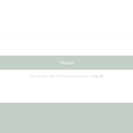
Tilmeld
Har du allerede en Holdsport-konto?
Log på