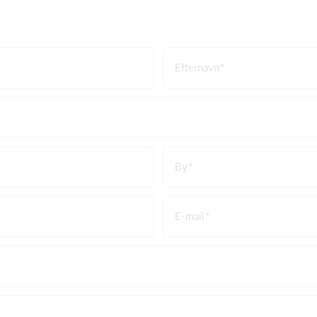
Efternavn
By
E-mail