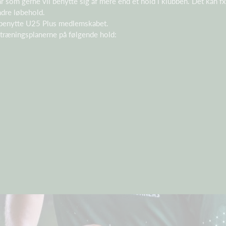
 som gerne vil benytte sig af mere end et hold i klubben. Det kan f
andre løbehold.
 benytte U25 Plus medlemskabet.
g træningsplanerne på følgende hold: