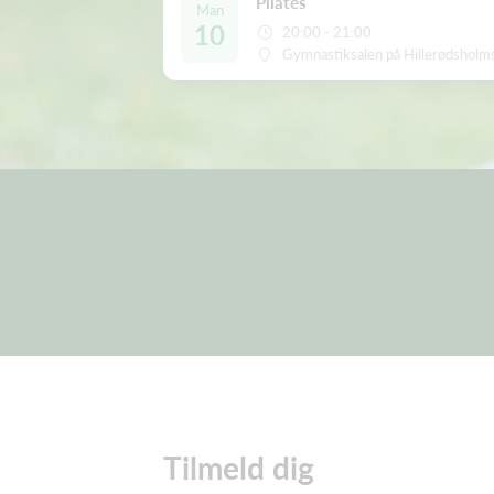
Pilates
Man
10
20:00 - 21:00
Gymnastiksalen på Hillerødsholm
Tilmeld dig