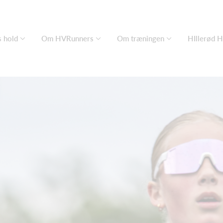
 hold
Om HVRunners
Om træningen
HIllerød 