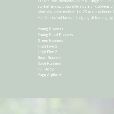
Et U25 Plus medlemskab er for unge 14- 25 år
styrketræning, yoga eller nogle af klubbens 
Man skal være mellem 14-25 år for at kunne
For 125 kr/md får du fri adgang til træning o
Young Runners
Young Road Runners
Green Runners
High Five 1
High Five 2
Road Runners
Race Runners
Full Body
Yoga & pilates