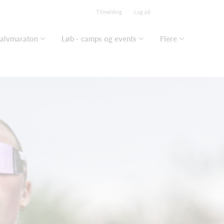
Tilmelding
Log på
Halvmaraton
Løb - camps og events
Flere