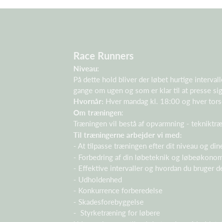
Race Runners
Niveau
:
På dette hold bliver der løbet hurtige interv
gange om ugen og som er klar til at presse sig 
Hvornår:
Hver mandag kl. 18:00 og hver torsd
Om træningen
:
Træningen vil bestå af opvarmning - tekniktræ
Til træningerne arbejder vi med:
- At tilpasse træningen efter dit niveau og di
- Forbedring af din løbeteknik og løbeøkono
- Effektive intervaller og hvordan du bruger 
- Udholdenhed
- Konkurrence forberedelse
- Skadesforebyggelse
- Styrketræning for løbere