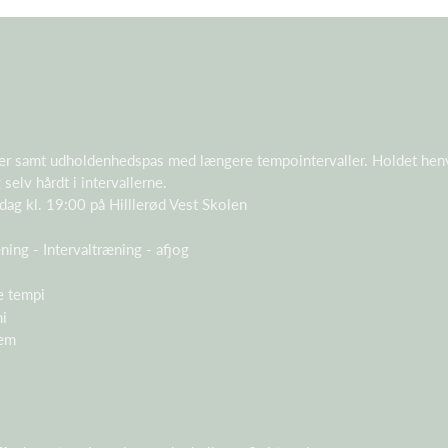
aller samt udholdenhedspas med længere tempointervaller. Holdet henve
selv hårdt i intervallerne.
ag kl. 19:00 på Hilllerød Vest Skolen
ning - Intervaltræning - afjog
ne tempi
mi
dem