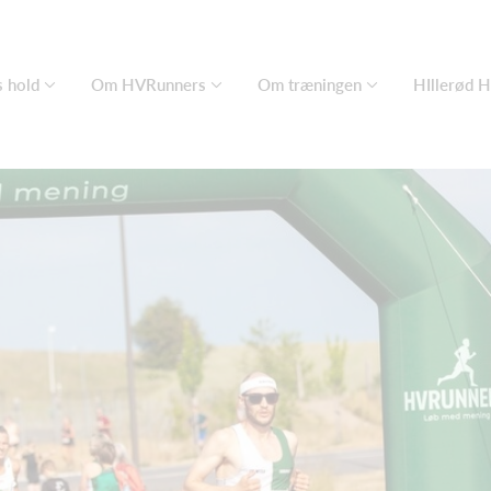
 hold
Om HVRunners
Om træningen
HIllerød 