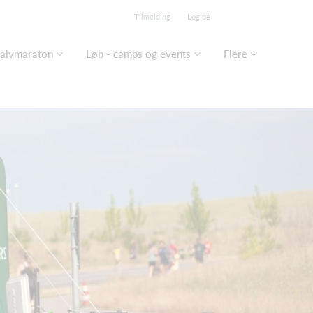
Tilmelding
Log på
Halvmaraton
Løb - camps og events
Flere