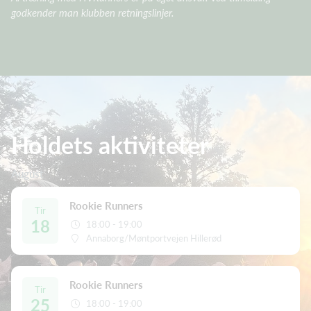
godkender man klubben retningslinjer.
Holdets aktiviteter
August
Rookie Runners
Tir
18
18:00 - 19:00
Annaborg/Møntportvejen Hillerød
Rookie Runners
Tir
25
18:00 - 19:00