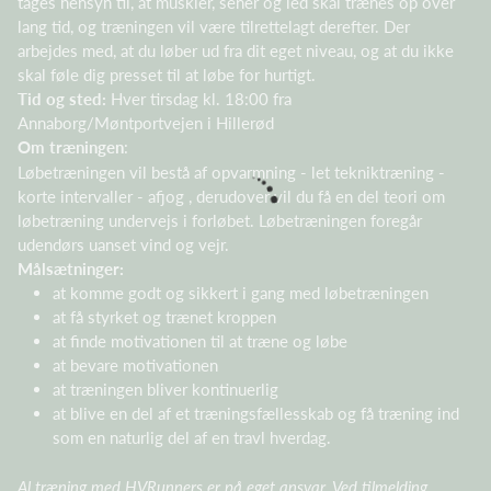
tages hensyn til, at muskler, sener og led skal trænes op over
lang tid, og træningen vil være tilrettelagt derefter. Der
arbejdes med, at du løber ud fra dit eget niveau, og at du ikke
skal føle dig presset til at løbe for hurtigt.
Tid og sted:
Hver tirsdag kl. 18:00 fra
Annaborg/Møntportvejen i Hillerød
Om træningen
:
Løbetræningen vil bestå af opvarmning - let tekniktræning -
korte intervaller - afjog , derudover vil du få en del teori om
løbetræning undervejs i forløbet. Løbetræningen foregår
udendørs uanset vind og vejr.
Målsætninger:
at komme godt og sikkert i gang med løbetræningen
at få styrket og trænet kroppen
at finde motivationen til at træne og løbe
at bevare motivationen
at træningen bliver kontinuerlig
at blive en del af et træningsfællesskab og få træning ind
som en naturlig del af en travl hverdag.
Al træning med HVRunners er på eget ansvar. Ved tilmelding