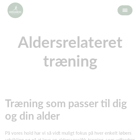
Aldersrelateret
træning
Træning som passer til dig
og din alder
På vores hold har vi så vidt muligt fokus på hver enkelt løbers
udvikling og på at lave en aldersspecifik træning, som udfordrer