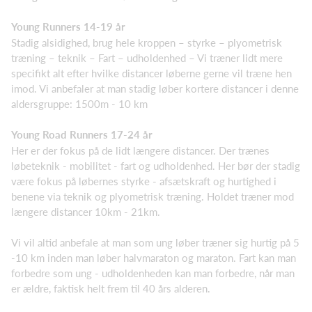
Young Runners 14-19 år
Stadig alsidighed, brug hele kroppen – styrke – plyometrisk
træning – teknik – Fart – udholdenhed – Vi træner lidt mere
specifikt alt efter hvilke distancer løberne gerne vil træne hen
imod. Vi anbefaler at man stadig løber kortere distancer i denne
aldersgruppe: 1500m - 10 km
Young Road Runners 17-24 år
Her er der fokus på de lidt længere distancer. Der trænes
løbeteknik - mobilitet - fart og udholdenhed. Her bør der stadig
være fokus på løbernes styrke - afsætskraft og hurtighed i
benene via teknik og plyometrisk træning. Holdet træner mod
længere distancer 10km - 21km.
Vi vil altid anbefale at man som ung løber træner sig hurtig på 5
-10 km inden man løber halvmaraton og maraton. Fart kan man
forbedre som ung - udholdenheden kan man forbedre, når man
er ældre, faktisk helt frem til 40 års alderen.