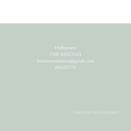
HVRunners
CVR: 42013161
hvrunnershillerod@gmail.com
60622772
Powered by Holdsport