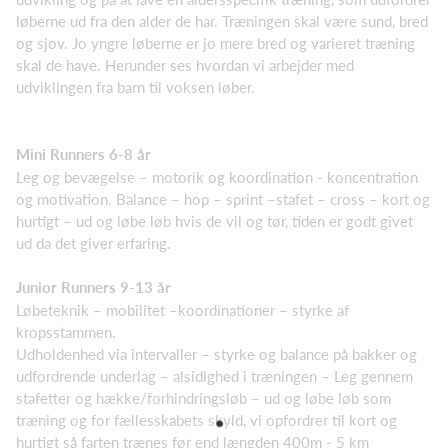
løberne ud fra den alder de har. Træningen skal være sund, bred
og sjov. Jo yngre løberne er jo mere bred og varieret træning
skal de have. Herunder ses hvordan vi arbejder med
udviklingen fra barn til voksen løber.
Mini Runners 6-8 år
Leg og bevægelse – motorik og koordination - koncentration
og motivation. Balance – hop – sprint –stafet – cross – kort og
hurtigt – ud og løbe løb hvis de vil og tør, tiden er godt givet
ud da det giver erfaring.
Junior Runners 9-13 år
Løbeteknik – mobilitet –koordinationer – styrke af
kropsstammen.
Udholdenhed via intervaller – styrke og balance på bakker og
udfordrende underlag – alsidighed i træningen – Leg gennem
stafetter og hække/forhindringsløb – ud og løbe løb som
træning og for fællesskabets skyld, vi opfordrer til kort og
hurtigt så farten trænes før end længden 400m - 5 km